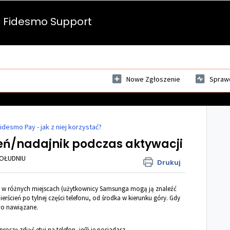
Fidesmo Support
Nowe Zgłoszenie
Sprawd
idesmo Pay - jak z niej korzystać?
ień/nadajnik podczas aktywacji
POŁUDNIU
Drukuj
 w różnych miejscach (użytkownicy Samsunga mogą ją
znaleźć
ierścień po tylnej części telefonu, od środka w kierunku góry. Gdy
ło nawiązane.
szę zdjąć etui na telefon, jeśli je posiadasz.