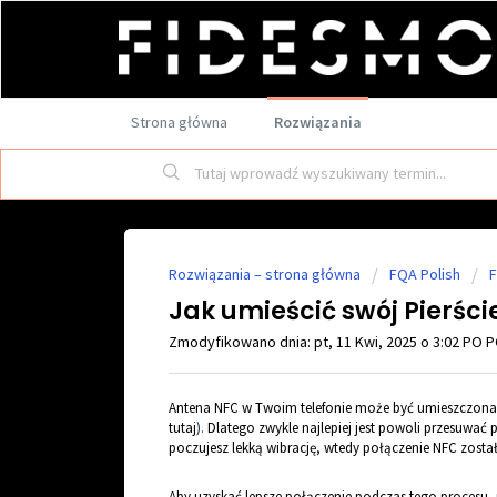
Strona główna
Rozwiązania
Rozwiązania – strona główna
FQA Polish
F
Jak umieścić swój Pierśc
Zmodyfikowano dnia: pt, 11 Kwi, 2025 o 3:02 PO 
Antena NFC w Twoim telefonie może być umieszczona
tutaj
).
Dlatego zwykle najlepiej jest powoli przesuwać p
poczujesz lekką wibrację, wtedy połączenie NFC zosta
Aby uzyskać lepsze połączenie podczas tego procesu, pro